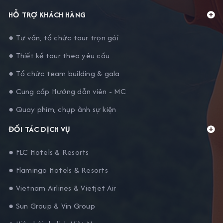
HỖ TRỢ KHÁCH HÀNG
● Tư vấn, tổ chức tour trọn gói
● Thiết kế tour theo yêu cầu
● Tổ chức team building & gala
● Cung cấp Hướng dẫn viên - MC
● Quay phim, chụp ảnh sự kiện
ĐỐI TÁC DỊCH VỤ
● FLC Hotels & Resorts
● Flamingo Hotels & Resorts
● Vietnam Airlines & Vietjet Air
● Sun Group & Vin Group